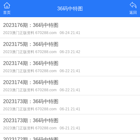
36码中特图
首页
返回
2023176期：36码中特图
2023澳门正版资料 670288.com
06-24 21:41
2023175期：36码中特图
2023澳门正版资料 670288.com
06-23 21:42
2023174期：36码中特图
2023澳门正版资料 670288.com
06-22 21:41
2023174期：36码中特图
2023澳门正版资料 670288.com
06-22 21:41
2023173期：36码中特图
2023澳门正版资料 670288.com
06-21 21:41
2023173期：36码中特图
2023澳门正版资料 670288.com
06-21 21:41
2023172期：36码中特图