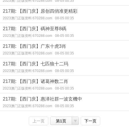
2023澳门正版资料 670288.com
08-05 00:35
217期: 【西门庆】原创四俏准更精彩
2023澳门正版资料 670288.com
08-05 00:35
217期: 【西门庆】碼神至尊8碼
2023澳门正版资料 670288.com
08-05 00:35
217期: 【西门庆】广东十虎3肖
2023澳门正版资料 670288.com
08-05 00:35
217期: 【西门庆】七匹狼十二玛
2023澳门正版资料 670288.com
08-05 00:35
217期: 【西门庆】诸葛神数二肖
2023澳门正版资料 670288.com
08-05 00:35
217期: 【西门庆】惠泽社群一波玄機中
2023澳门正版资料 670288.com
08-05 00:35
上一页
第1页
下一页