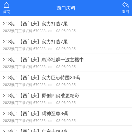
西门庆料
首页
返回
218期: 【西门庆】实力打造7尾
2023澳门正版资料 670288.com
08-06 00:35
218期: 【西门庆】实力打造7尾
2023澳门正版资料 670288.com
08-06 00:35
218期: 【西门庆】惠泽社群一波玄機中
2023澳门正版资料 670288.com
08-06 00:35
218期: 【西门庆】实力巨献特围24玛
2023澳门正版资料 670288.com
08-06 00:35
218期: 【西门庆】原创四俏准更精彩
2023澳门正版资料 670288.com
08-06 00:35
218期: 【西门庆】碼神至尊8碼
2023澳门正版资料 670288.com
08-06 00:35
218期: 【西门庆】广东十虎3肖