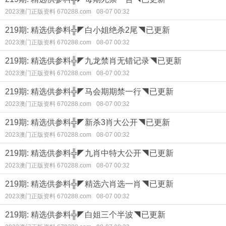
2023澳门正版资料 670288.com
08-07 00:32
219期: 精选供参料╬◤白小姐绝杀2尾◥已更新
2023澳门正版资料 670288.com
08-07 00:32
219期: 精选供参料╬◤九龙禁肖无错记录◥已更新
2023澳门正版资料 670288.com
08-07 00:32
219期: 精选供参料╬◤马会期期禁一行◥已更新
2023澳门正版资料 670288.com
08-07 00:32
219期: 精选供参料╬◤新杀3肖大公开◥已更新
2023澳门正版资料 670288.com
08-07 00:32
219期: 精选供参料╬◤九肖中特大公开◥已更新
2023澳门正版资料 670288.com
08-07 00:32
219期: 精选供参料╬◤精选六肖选一肖◥已更新
2023澳门正版资料 670288.com
08-07 00:32
219期: 精选供参料╬◤白姐三个半波◥已更新