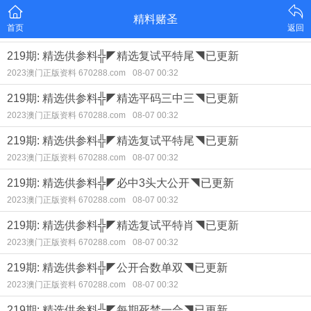
精料赌圣
首页
返回
219期: 精选供参料╬◤精选复试平特尾◥已更新
2023澳门正版资料 670288.com
08-07 00:32
219期: 精选供参料╬◤精选平码三中三◥已更新
2023澳门正版资料 670288.com
08-07 00:32
219期: 精选供参料╬◤精选复试平特尾◥已更新
2023澳门正版资料 670288.com
08-07 00:32
219期: 精选供参料╬◤必中3头大公开◥已更新
2023澳门正版资料 670288.com
08-07 00:32
219期: 精选供参料╬◤精选复试平特肖◥已更新
2023澳门正版资料 670288.com
08-07 00:32
219期: 精选供参料╬◤公开合数单双◥已更新
2023澳门正版资料 670288.com
08-07 00:32
219期: 精选供参料╬◤每期死禁一合◥已更新