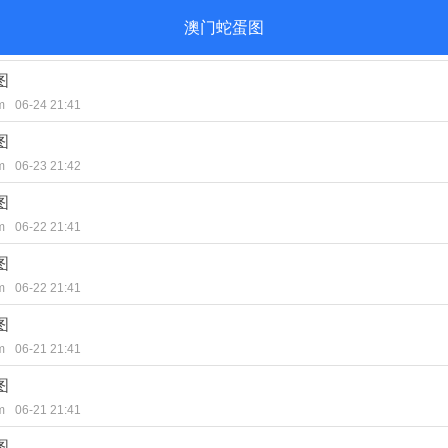
澳门蛇蛋图
图
m
06-24 21:41
图
m
06-23 21:42
图
m
06-22 21:41
图
m
06-22 21:41
图
m
06-21 21:41
图
m
06-21 21:41
图