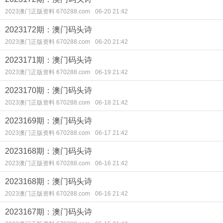
2023澳门正版资料 670288.com
06-20 21:42
2023172期：澳门码头诗
2023澳门正版资料 670288.com
06-20 21:42
2023171期：澳门码头诗
2023澳门正版资料 670288.com
06-19 21:42
2023170期：澳门码头诗
2023澳门正版资料 670288.com
06-18 21:42
2023169期：澳门码头诗
2023澳门正版资料 670288.com
06-17 21:42
2023168期：澳门码头诗
2023澳门正版资料 670288.com
06-16 21:42
2023168期：澳门码头诗
2023澳门正版资料 670288.com
06-16 21:42
2023167期：澳门码头诗