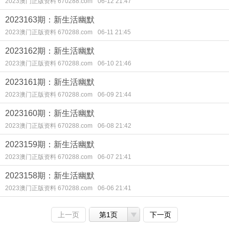
2023澳门正版资料 670288.com
06-12 21:47
2023163期：新生活幽默
2023澳门正版资料 670288.com
06-11 21:45
2023162期：新生活幽默
2023澳门正版资料 670288.com
06-10 21:46
2023161期：新生活幽默
2023澳门正版资料 670288.com
06-09 21:44
2023160期：新生活幽默
2023澳门正版资料 670288.com
06-08 21:42
2023159期：新生活幽默
2023澳门正版资料 670288.com
06-07 21:41
2023158期：新生活幽默
2023澳门正版资料 670288.com
06-06 21:41
上一页
第1页
下一页