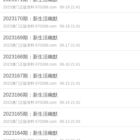
2023澳门正版资料 670288.com
06-19 21:41
2023170期：新生活幽默
2023澳门正版资料 670288.com
06-18 21:41
2023169期：新生活幽默
2023澳门正版资料 670288.com
06-17 21:41
2023168期：新生活幽默
2023澳门正版资料 670288.com
06-16 21:41
2023167期：新生活幽默
2023澳门正版资料 670288.com
06-15 21:41
2023166期：新生活幽默
2023澳门正版资料 670288.com
06-14 21:42
2023165期：新生活幽默
2023澳门正版资料 670288.com
06-13 21:43
2023164期：新生活幽默